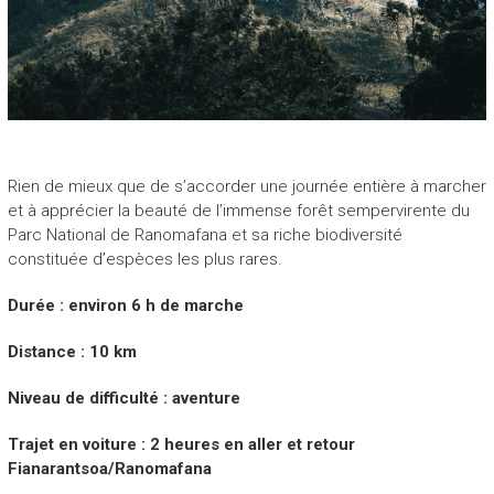
P
E
H
A
S
I
Rien de mieux que de s’accorder une journée entière à marcher
et à apprécier la beauté de l’immense forêt sempervirente du
N
Parc National de Ranomafana et sa riche biodiversité
A
constituée d’espèces les plus rares.
“
Durée : environ 6 h de marche
N
o
Distance : 10 km
u
v
Niveau de difficulté : aventure
e
a
Trajet en voiture : 2 heures en aller et retour
u
Fianarantsoa/Ranomafana
v