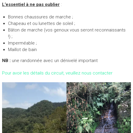
L’essentiel à ne pas oublier
:
u
v
Bonnes chaussures de marche ;
e
Chapeau et ou lunettes de soleil ;
l
Bâton de marche (vos genoux vous seront reconnaissants
l
!) ;
e
Imperméable ;
i
Maillot de bain
n
s
NB :
une randonnée avec un dénivelé important
p
i
Pour avoir les détails du circuit, veuillez nous contacter
r
a
t
i
o
n
!
”