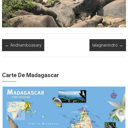
←
Andriamboasary
Ialagnanindro
→
Carte De Madagascar