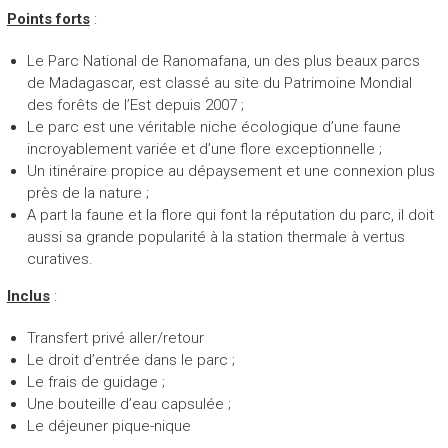
o
Points forts
:
y
a
Le Parc National de Ranomafana, un des plus beaux parcs
g
de Madagascar, est classé au site du Patrimoine Mondial
e
des forêts de l’Est depuis 2007 ;
,
Le parc est une véritable niche écologique d’une faune
n
incroyablement variée et d’une flore exceptionnelle ;
o
Un itinéraire propice au dépaysement et une connexion plus
u
près de la nature ;
v
A part la faune et la flore qui font la réputation du parc, il doit
e
aussi sa grande popularité à la station thermale à vertus
l
curatives.
h
o
Inclus
:
r
i
Transfert privé aller/retour
z
Le droit d’entrée dans le parc ;
o
Le frais de guidage ;
n
Une bouteille d’eau capsulée ;
,
Le déjeuner pique-nique
n
o