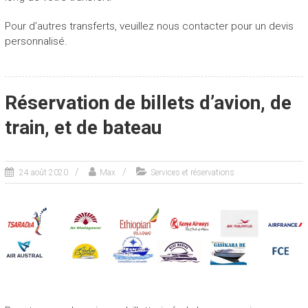
o
y
Pour d’autres transferts, veuillez nous contacter pour un devis
a
personnalisé.
g
e
,
n
Réservation de billets d’avion, de
o
u
train, et de bateau
v
e
l
24 août 2020
Max
Services et réservations
h
o
r
i
z
o
n
,
n
o