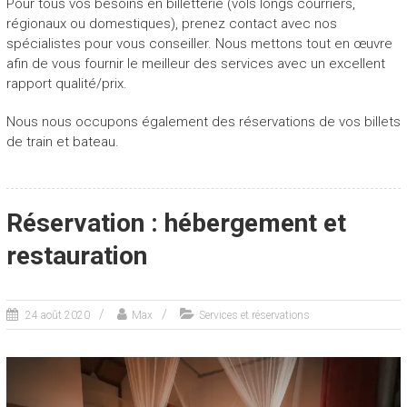
Pour tous vos besoins en billetterie (vols longs courriers,
u
régionaux ou domestiques), prenez contact avec nos
v
spécialistes pour vous conseiller. Nous mettons tout en œuvre
e
afin de vous fournir le meilleur des services avec un excellent
l
rapport qualité/prix.
l
e
Nous nous occupons également des réservations de vos billets
i
de train et bateau.
n
s
p
i
Réservation : hébergement et
r
a
restauration
t
i
o
24 août 2020
Max
Services et réservations
n
!
”