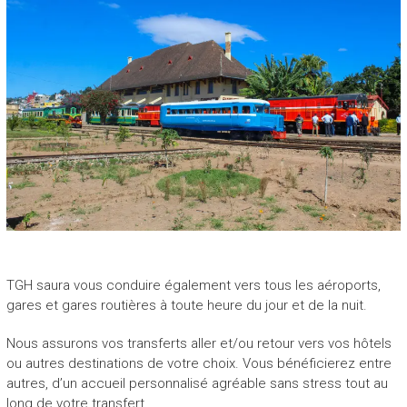
P
E
H
A
S
I
N
A
“
N
o
TGH saura vous conduire également vers tous les aéroports,
u
gares et gares routières à toute heure du jour et de la nuit.
v
e
Nous assurons vos transferts aller et/ou retour vers vos hôtels
a
ou autres destinations de votre choix. Vous bénéficierez entre
u
autres, d’un accueil personnalisé agréable sans stress tout au
v
long de votre transfert.