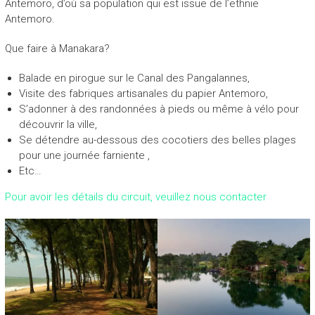
Antemoro, d’où sa population qui est issue de l’ethnie
o
Antemoro.
y
a
Que faire à Manakara?
g
e
Balade en pirogue sur le Canal des Pangalannes,
,
Visite des fabriques artisanales du papier Antemoro,
n
o
S’adonner à des randonnées à pieds ou même à vélo pour
u
découvrir la ville,
v
Se détendre au-dessous des cocotiers des belles plages
e
pour une journée farniente ,
l
Etc…
h
Pour avoir les détails du circuit, veuillez nous contacter
o
r
i
z
o
n
,
n
o