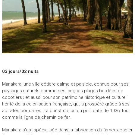
P
E
H
A
S
I
N
A
03 jours/02 nuits
“
Manakara, une ville côtière calme et paisible, connue pour ses
N
paysages naturels comme ses longues plages bordées de
o
cocotiers ; et aussi pour son patrimoine historique et culturel
u
hérité de la colonisation française, qui, a prospéré grâce à ses
v
activités portuaires. La construction du port date de 1936, tout
e
comme la ligne de chemin de fer.
a
u
Manakara s’est spécialisée dans la fabrication du fameux papier
v