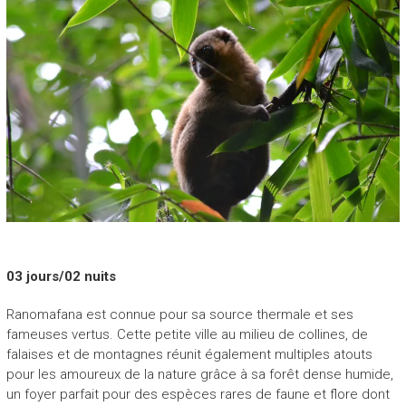
03 jours/02 nuits
Ranomafana est connue pour sa source thermale et ses
fameuses vertus. Cette petite ville au milieu de collines, de
falaises et de montagnes réunit également multiples atouts
pour les amoureux de la nature grâce à sa forêt dense humide,
un foyer parfait pour des espèces rares de faune et flore dont