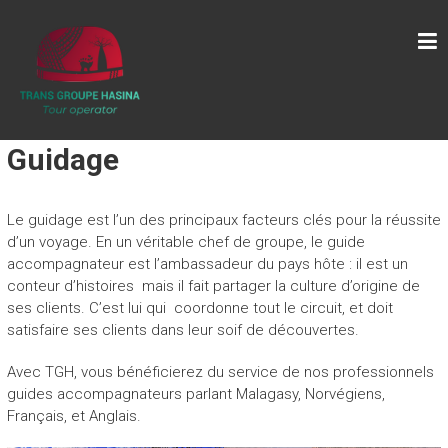
Skip
A
to
content
G
E
N
C
Guidage
E
T
Le guidage est l’un des principaux facteurs clés pour la réussite
R
d’un voyage. En un véritable chef de groupe, le guide
A
accompagnateur est l’ambassadeur du pays hôte : il est un
conteur d’histoires mais il fait partager la culture d’origine de
N
ses clients. C’est lui qui coordonne tout le circuit, et doit
S
satisfaire ses clients dans leur soif de découvertes.
G
Avec TGH, vous bénéficierez du service de nos professionnels
R
guides accompagnateurs parlant Malagasy, Norvégiens,
O
Français, et Anglais.
U