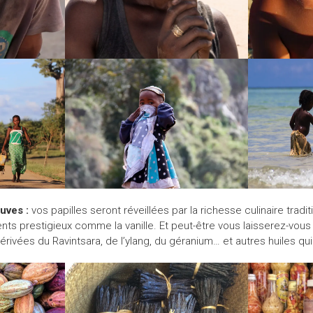
luves :
vos papilles seront réveillées par la richesse culinaire tradi
nts prestigieux comme la vanille. Et peut-être vous laisserez-vous
érivées du Ravintsara, de l’ylang, du géranium… et autres huiles qu