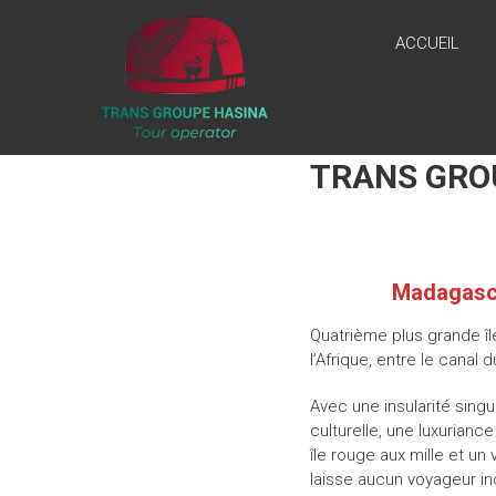
Skip
AGENCE
to
ACCUEIL
content
TRANSGROUPEHASINA
“Nouveau
voyage,
nouvel
TRANS GRO
horizon,
nouvelle
inspiration!”
Madagascar
Quatrième plus grande îl
l’Afrique, entre le canal
Avec une insularité singu
culturelle, une luxurian
île rouge aux mille et u
laisse aucun voyageur ind