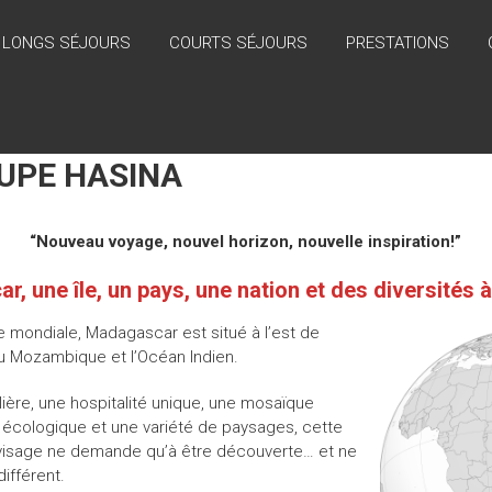
LONGS SÉJOURS
COURTS SÉJOURS
PRESTATIONS
UPE HASINA
“Nouveau voyage, nouvel horizon, nouvelle inspiration!”
, une île, un pays, une nation et des diversités 
e mondiale, Madagascar est situé à l’est de
 du Mozambique et l’Océan Indien.
lière, une hospitalité unique, une mosaïque
ce écologique et une variété de paysages, cette
n visage ne demande qu’à être découverte… et ne
ifférent.