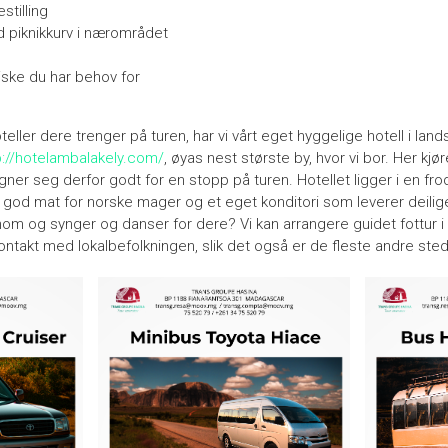
estilling
 piknikkurv i nærområdet
tiske du har behov for
 hoteller dere trenger på turen, har vi vårt eget hyggelige hotell i l
p://hotelambalakely.com/
, øyas nest største by, hvor vi bor. Her kjør
ner seg derfor godt for en stopp på turen. Hotellet ligger i en frod
 god mat for norske mager og et eget konditori som leverer deili
om og synger og danser for dere? Vi kan arrangere guidet fottur i
kontakt med lokalbefolkningen, slik det også er de fleste andre st