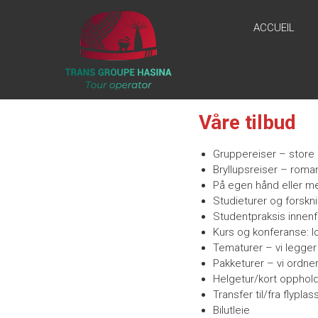
Skip
AGENCE
to
ACCUEIL
content
TRANSGROUPEHASINA
“Nouveau
voyage,
nouvel
Våre tilbud
horizon,
nouvelle
inspiration!”
Gruppereiser – store
Bryllupsreiser – roman
På egen hånd eller me
Studieturer og forskn
Studentpraksis innenf
Kurs og konferanse: lo
Tematurer – vi legger 
Pakketurer – vi ordner a
Helgetur/kort opphol
Transfer til/fra flypla
Bilutleie