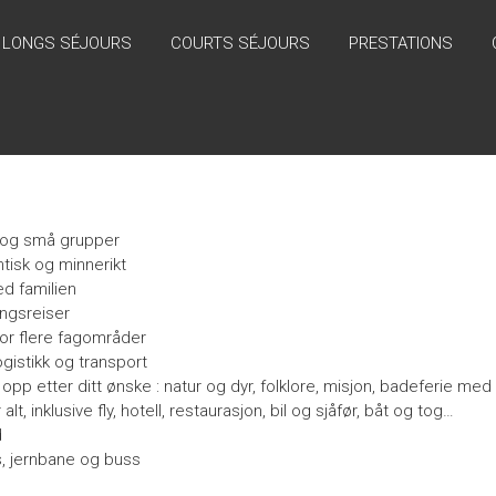
LONGS SÉJOURS
COURTS SÉJOURS
PRESTATIONS
 og små grupper
tisk og minnerikt
d familien
ingsreiser
or flere fagområder
gistikk og transport
opp etter ditt ønske : natur og dyr, folklore, misjon, badeferie me
lt, inklusive fly, hotell, restaurasjon, bil og sjåfør, båt og tog…
d
ss, jernbane og buss