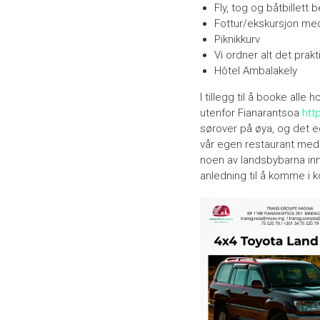
Fly, tog og båtbillett b
Fottur/ekskursjon med
Piknikkurv
Vi ordner alt det prak
Hôtel Ambalakely
I tillegg til å booke alle
utenfor Fianarantsoa
htt
sørover på øya, og det eg
vår egen restaurant med
noen av landsbybarna inn
anledning til å komme i 