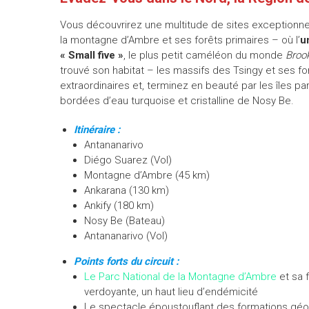
Vous découvrirez une multitude de sites exceptionnel
la montagne d’Ambre et ses forêts primaires – où l’
u
« Small five »
, le plus petit caméléon du monde
Broo
trouvé son habitat – les massifs des Tsingy et ses f
extraordinaires et, terminez en beauté par les îles p
bordées d’eau turquoise et cristalline de Nosy Be.
Itinéraire :
Antananarivo
Diégo Suarez (Vol)
Montagne d’Ambre (45 km)
Ankarana (130 km)
Ankify (180 km)
Nosy Be (Bateau)
Antananarivo (Vol)
Points forts du circuit :
Le Parc National de la Montagne d’Ambre
et sa 
verdoyante, un haut lieu d’endémicité
Le spectacle époustouflant des formations gé