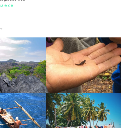
iale de
er