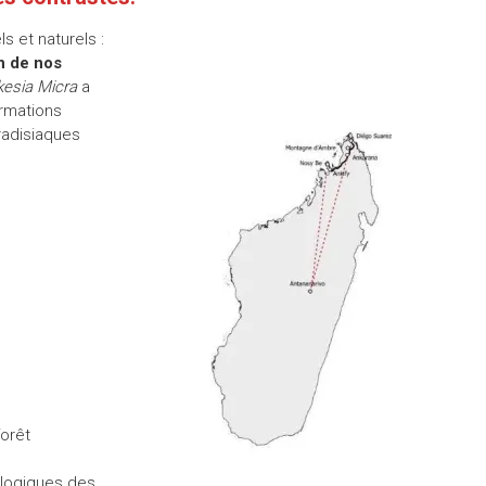
s et naturels :
n de nos
kesia Micra
a
ormations
aradisiaques
forêt
ologiques des