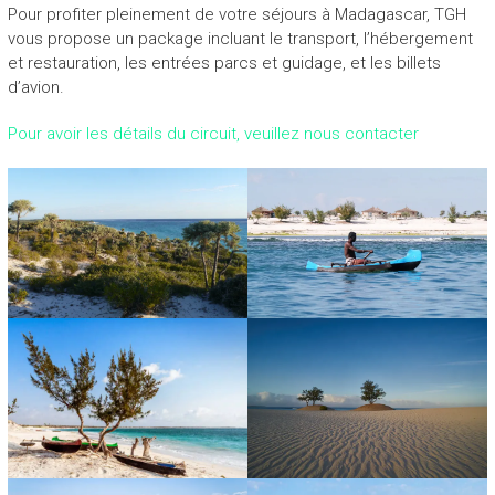
Pour profiter pleinement de votre séjours à Madagascar, TGH
u
vous propose un package incluant le transport, l’hébergement
v
et restauration, les entrées parcs et guidage, et les billets
e
d’avion.
l
l
Pour avoir les détails du circuit, veuillez nous contacter
e
i
n
s
p
i
r
a
t
i
o
n
!
”