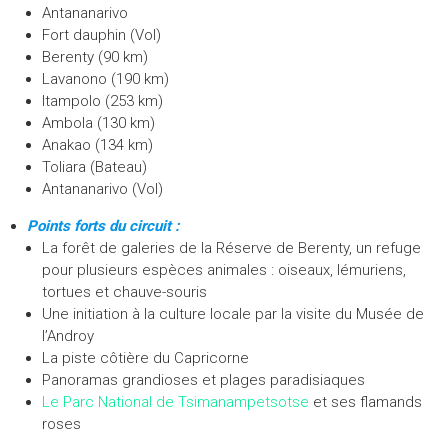
o
Antananarivo
y
Fort dauphin (Vol)
a
Berenty (90 km)
g
Lavanono (190 km)
e
Itampolo (253 km)
,
Ambola (130 km)
n
Anakao (134 km)
o
Toliara (Bateau)
u
Antananarivo (Vol)
v
e
Points forts du circuit :
l
La forêt de galeries de la Réserve de Berenty, un refuge
h
pour plusieurs espèces animales : oiseaux, lémuriens,
o
tortues et chauve-souris
r
Une initiation à la culture locale par la visite du Musée de
i
l’Androy
z
La piste côtière du Capricorne
o
Panoramas grandioses et plages paradisiaques
n
Le Parc National de Tsimanampetsotse
et ses flamands
,
roses
n
o