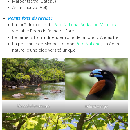
Maroantsetra (Bateau)
Antananarivo (Vol)
Points forts du circuit :
La forêt tropicale du
Parc National Andasibe Mantadia
:
véritable Eden de faune et flore
Le fameux Indri Indi, endémique de la forêt d’Andasibe
La péninsule de Masoala et son
Parc National
, un écrin
naturel d’une biodiversité unique
Masoala landscape
Helmet Vanga