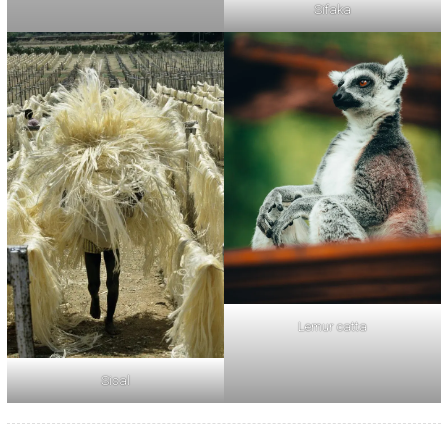
Sifaka
Lemur catta
Sisal