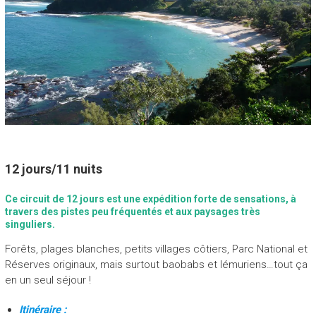
P
E
H
A
S
I
N
A
12 jours/11 nuits
“
Ce circuit de 12 jours est une expédition forte de sensations, à
N
travers des pistes peu fréquentés et aux paysages très
o
singuliers.
u
v
Forêts, plages blanches, petits villages côtiers, Parc National et
e
Réserves originaux, mais surtout baobabs et lémuriens…tout ça
a
en un seul séjour !
u
v
Itinéraire :