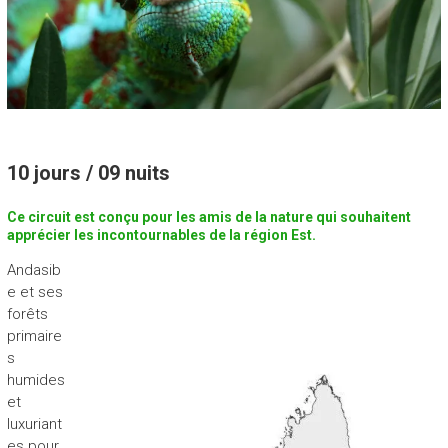
P
E
H
A
S
I
10 jours / 09 nuits
N
Ce circuit est conçu pour les amis de la nature qui souhaitent
A
apprécier les incontournables de la région Est.
“
Andasib
N
e et ses
o
forêts
u
primaire
v
s
e
humides
a
et
u
luxuriant
v
es pour