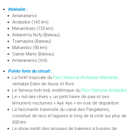
u
Itinéraire :
v
Antananarivo
e
Andasibe (145 km)
l
Manambato (155 km)
l
Ankanin’ny Nofy (Bateau)
e
Toamasina (Bateau)
i
Mahambo (90 km)
n
Sainte Marie (Bateau)
s
Antananarivo (Vol)
p
i
Points forts du circuit :
r
La forêt tropicale du
Parc National Andasibe Mantadia
:
a
véritable Eden de faune et flore
t
Le fameux Indri Indi, endémique du
Parc National Andasibe
i
Le « nid des rêves », un petit havre de paix et ses
o
lémuriens nocturnes « Aye Aye » en voie de disparition
n
La fascinante traversée du canal des Pangalanes,
!
constitué de lacs et lagunes le long de la côte sur plus de
”
600 km
Le show inédit des groupes de baleines à bosses de