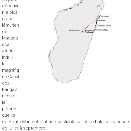
o
découvri
y
r le plus
a
grand
g
lémurien
e
de
,
Madaga
n
scar
o
« Indri
u
Indri » ;
v
e
le
l
magnifiq
h
ue Canal
o
des
r
Pangala
i
nnes et
z
la
o
pittores
n
que Île
,
de Sainte Marie offrant un inoubliable ballet de baleines à bosse
n
de juillet à septembre.
o