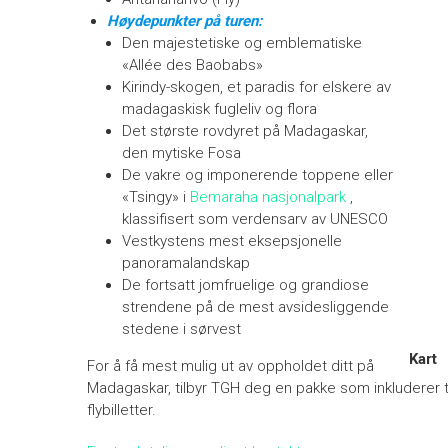
Høydepunkter på turen:
Den majestetiske og emblematiske
«Allée des Baobabs»
Kirindy-skogen, et paradis for elskere av
madagaskisk fugleliv og flora
Det største rovdyret på Madagaskar,
den mytiske Fosa
De vakre og imponerende toppene eller
«Tsingy» i
Bemaraha nasjonalpark
,
klassifisert som verdensarv av UNESCO
Vestkystens mest eksepsjonelle
panoramalandskap
De fortsatt jomfruelige og grandiose
strendene på de mest avsidesliggende
stedene i sørvest
Kart
For å få mest mulig ut av oppholdet ditt på
Madagaskar, tilbyr TGH deg en pakke som inkluderer t
flybilletter.