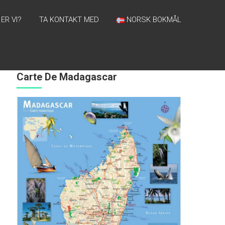
ER VI?
TA KONTAKT MED
NORSK BOKMÅL
Carte De Madagascar