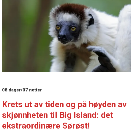
08 dager/07 netter
Krets ut av tiden og på høyden av
skjønnheten til Big Island: det
ekstraordinære Sørøst!