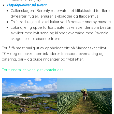
Høydepunkter på turen:
Galleriskogen i Berenty-reservatet, et tilfluktssted for flere
dyrearter: fugler, lemurer, skilpadder og flaggermus
En introduksjon til lokal kultur ved å besøke Androy-museet
Lokaro, en gruppe fortsatt autentiske strender som består
av viker med hvit sand og klipper, oversådd med Ravinala-
skogen eller «reisende trær»
For å få mest mulig ut av oppholdet ditt på Madagaskar, tilbyr
TGH deg en pakke som inkluderer transport, overnatting og
catering, park- og guideinnganger og flybilletter.
For turdetaljer, vennligst kontakt oss