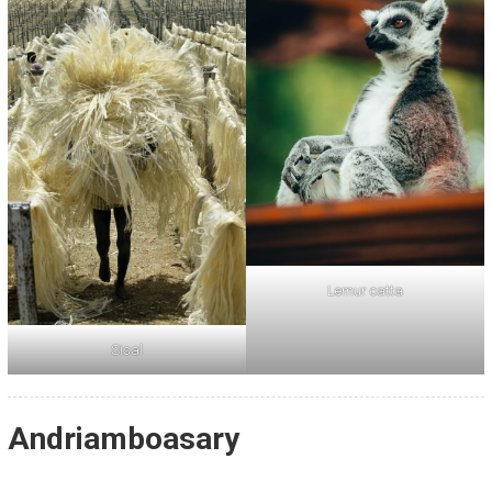
Lemur catta
Sisal
Andriamboasary