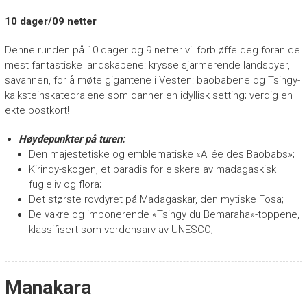
10 dager/09 netter
Denne runden på 10 dager og 9 netter vil forbløffe deg foran de
mest fantastiske landskapene: krysse sjarmerende landsbyer,
savannen, for å møte gigantene i Vesten: baobabene og Tsingy-
kalksteinskatedralene som danner en idyllisk setting; verdig en
ekte postkort!
Høydepunkter på turen:
Den majestetiske og emblematiske «Allée des Baobabs»;
Kirindy-skogen, et paradis for elskere av madagaskisk
fugleliv og flora;
Det største rovdyret på Madagaskar, den mytiske Fosa;
De vakre og imponerende «Tsingy du Bemaraha»-toppene,
klassifisert som verdensarv av UNESCO;
Manakara