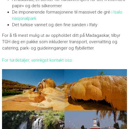
papir» og dets silkeormer
u
De imponerende formasjonene til massivet de gré
i Isalo
v
e
nasjonalpark
l
Det turkise vannet og den fine sanden i Ifaty
l
For å få mest mulig ut av oppholdet ditt på Madagaskar, tilbyr
e
TGH deg en pakke som inkluderer transport, overnatting og
i
catering, park- og guideinnganger og flybilletter.
n
s
For turdetaljer, vennligst kontakt oss
p
i
r
a
t
i
o
n
!
”