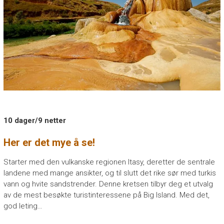
P
E
H
A
S
I
N
A
10 dager/9 netter
“
Her er det mye å se!
N
o
Starter med den vulkanske regionen Itasy, deretter de sentrale
u
landene med mange ansikter, og til slutt det rike sør med turkis
v
vann og hvite sandstrender. Denne kretsen tilbyr deg et utvalg
e
av de mest besøkte turistinteressene på Big Island. Med det,
a
god leting…
u
v