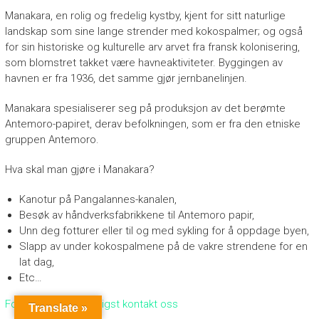
Manakara, en rolig og fredelig kystby, kjent for sitt naturlige
landskap som sine lange strender med kokospalmer; og også
for sin historiske og kulturelle arv arvet fra fransk kolonisering,
som blomstret takket være havneaktiviteter. Byggingen av
havnen er fra 1936, det samme gjør jernbanelinjen.
Manakara spesialiserer seg på produksjon av det berømte
Antemoro-papiret, derav befolkningen, som er fra den etniske
gruppen Antemoro.
Hva skal man gjøre i Manakara?
Kanotur på Pangalannes-kanalen,
Besøk av håndverksfabrikkene til Antemoro papir,
Unn deg fotturer eller til og med sykling for å oppdage byen,
Slapp av under kokospalmene på de vakre strendene for en
lat dag,
Etc…
For turdetaljer, vennligst kontakt oss
Translate »