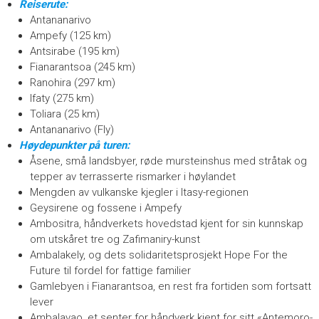
Reiserute:
o
Antananarivo
y
a
Ampefy (125 km)
g
Antsirabe (195 km)
e
Fianarantsoa (245 km)
,
Ranohira (297 km)
n
Ifaty (275 km)
o
Toliara (25 km)
u
Antananarivo (Fly)
v
Høydepunkter på turen:
e
Åsene, små landsbyer, røde mursteinshus med stråtak og
l
tepper av terrasserte rismarker i høylandet
h
Mengden av vulkanske kjegler i Itasy-regionen
o
Geysirene og fossene i Ampefy
r
Ambositra, håndverkets hovedstad kjent for sin kunnskap
i
om utskåret tre og Zafimaniry-kunst
z
Ambalakely, og dets solidaritetsprosjekt Hope For the
o
Future til fordel for fattige familier
n
Gamlebyen i Fianarantsoa, ​​en rest fra fortiden som fortsatt
,
lever
n
Ambalavao, et senter for håndverk kjent for sitt «Antemoro-
o