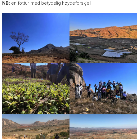
NB:
en fottur med betydelig høydeforskjell