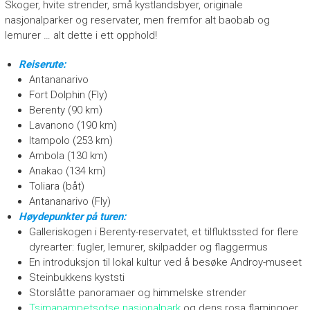
Skoger, hvite strender, små kystlandsbyer, originale
nasjonalparker og reservater, men fremfor alt baobab og
lemurer … alt dette i ett opphold!
Reiserute:
Antananarivo
Fort Dolphin (Fly)
Berenty (90 km)
Lavanono (190 km)
Itampolo (253 km)
Ambola (130 km)
Anakao (134 km)
Toliara (båt)
Antananarivo (Fly)
Høydepunkter på turen:
Galleriskogen i Berenty-reservatet, et tilfluktssted for flere
dyrearter: fugler, lemurer, skilpadder og flaggermus
En introduksjon til lokal kultur ved å besøke Androy-museet
Steinbukkens kyststi
Storslåtte panoramaer og himmelske strender
Tsimanampetsotse nasjonalpark
og dens rosa flamingoer