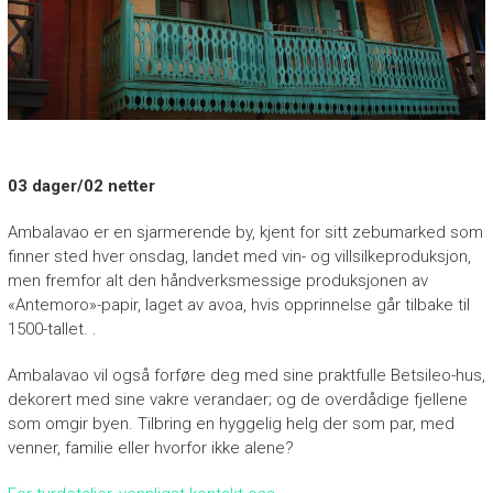
P
E
H
A
S
I
03 dager/02 netter
N
Ambalavao er en sjarmerende by, kjent for sitt zebumarked som
A
finner sted hver onsdag, landet med vin- og villsilkeproduksjon,
men fremfor alt den håndverksmessige produksjonen av
“
«Antemoro»-papir, laget av avoa, hvis opprinnelse går tilbake til
N
1500-tallet. .
o
u
Ambalavao vil også forføre deg med sine praktfulle Betsileo-hus,
v
dekorert med sine vakre verandaer; og de overdådige fjellene
e
som omgir byen. Tilbring en hyggelig helg der som par, med
a
venner, familie eller hvorfor ikke alene?
u
v